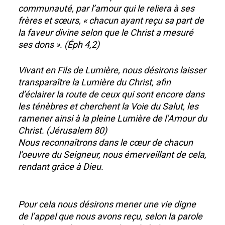
communauté, par l’amour qui le reliera à ses
frères et sœurs, « chacun ayant reçu sa part de
Accueil
la faveur divine selon que le Christ a mesuré
ses dons ». (Éph 4,2)
Communauté
Vivant en Fils de Lumière, nous désirons laisser
Actualité
Historique
transparaître la Lumière du Christ, afin
Charte
Photos
d’éclairer la route de ceux qui sont encore dans
les ténèbres et cherchent la Voie du Salut, les
Nom
Contact
ramener ainsi à la pleine Lumière de l’Amour du
Vocation
Christ. (Jérusalem 80)
Nous reconnaîtrons dans le cœur de chacun
Missions
l’oeuvre du Seigneur, nous émerveillant de cela,
Reconnaissance Canoni
rendant grâce à Dieu.
Prière
Témoignages
Pour cela nous désirons mener une vie digne
de l’appel que nous avons reçu, selon la parole