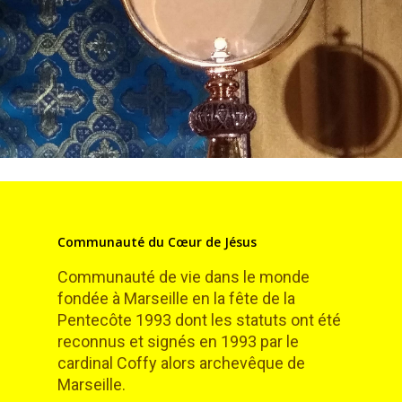
Communauté du Cœur de Jésus
Communauté de vie dans le monde
fondée à Marseille en la fête de la
Pentecôte 1993 dont les statuts ont été
reconnus et signés en 1993 par le
cardinal Coffy alors archevêque de
Marseille.