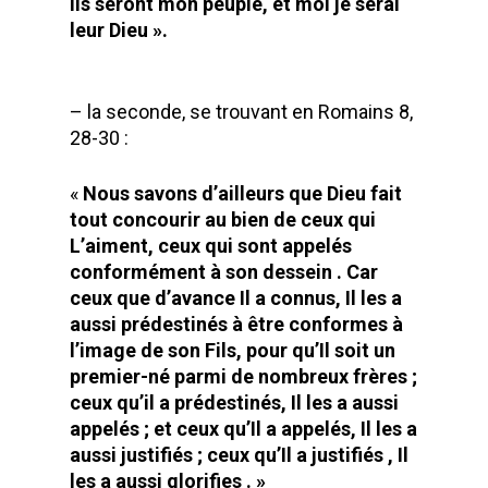
ils seront mon peuple, et moi je serai
Communauté
leur Dieu ».
Actualité
Historique
Charte
Photos
– la seconde, se trouvant en Romains 8,
Nom
28-30 :
Contact
Vocation
«
Nous savons d’ailleurs que Dieu fait
Missions
tout concourir au bien de ceux qui
L’aiment, ceux qui sont appelés
Reconnaissance Canoni
conformément à son dessein . Car
Prière
ceux que d’avance Il a connus, Il les a
aussi prédestinés à être conformes à
Témoignages
l’image de son Fils, pour qu’Il soit un
premier-né parmi de nombreux frères ;
ceux qu’il a prédestinés, Il les a aussi
appelés ; et ceux qu’Il a appelés, Il les a
aussi justifiés ; ceux qu’Il a justifiés , Il
les a aussi glorifies . »