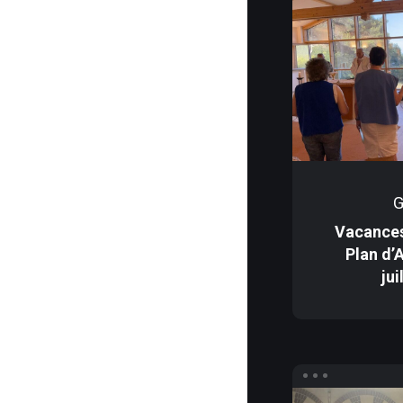
G
Vacances
Plan d’
jui