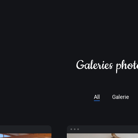
Galeries
phot
All
Galerie