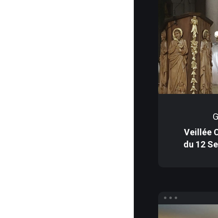
Missions
Reconnaissance
Canonique
Prière
Témoignages
G
Veillée 
du 12 S