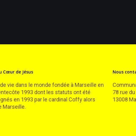
 Cœur de Jésus
Nous cont
 vie dans le monde fondée à Marseille en
Communau
Pentecôte 1993 dont les statuts ont été
78 rue du
gnés en 1993 par le cardinal Coffy alors
13008 Mar
 Marseille.