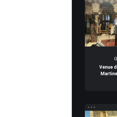
G
Venue d
Martine