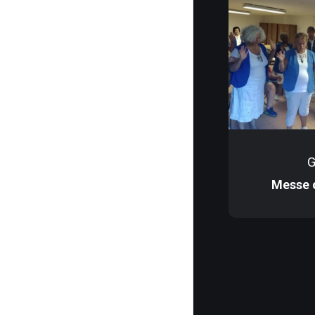
G
Messe 