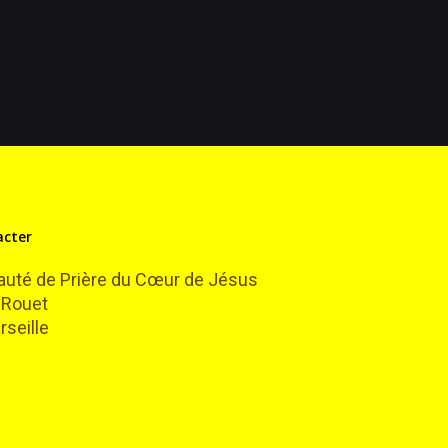
acter
té de Prière du Cœur de Jésus
 Rouet
seille