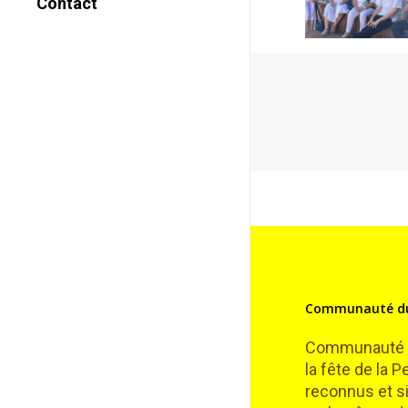
Contact
Vocation
Missions
Reconnaissance
Canonique
Prière
Témoignages
Communauté du
Communauté de
la fête de la 
reconnus et si