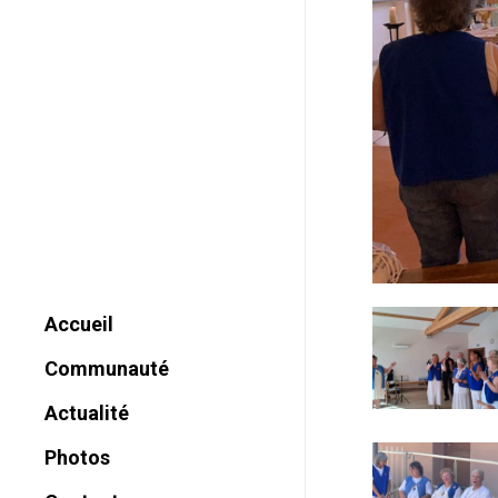
Accueil
Communauté
Historique
Actualité
Charte
Photos
Nom