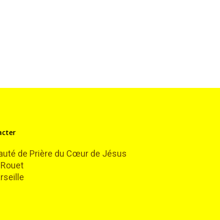
acter
té de Prière du Cœur de Jésus
 Rouet
seille