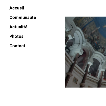
Accueil
Communauté
Historique
Actualité
Charte
Photos
Nom
Contact
Vocation
Missions
Reconnaissance
Canonique
Prière
Témoignages