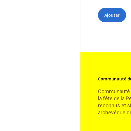
Communauté du
Communauté de
la fête de la 
reconnus et si
archevêque de