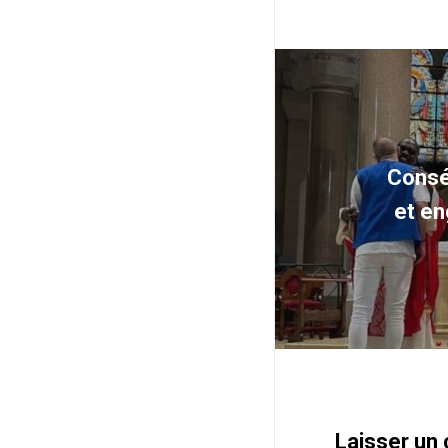
Consé
et en
Laisser un