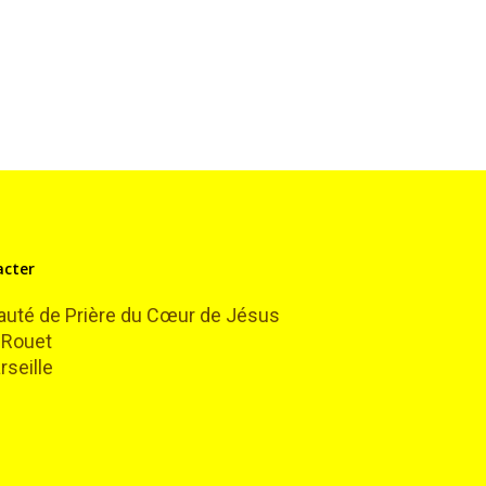
acter
té de Prière du Cœur de Jésus
 Rouet
seille