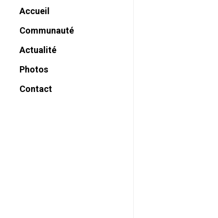
Accueil
Communauté
Historique
Actualité
Charte
Photos
Nom
Contact
Vocation
Missions
Reconnaissance
Canonique
Prière
Témoignages