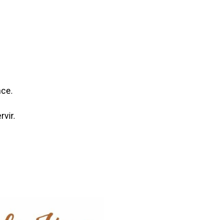
nce.
vir.