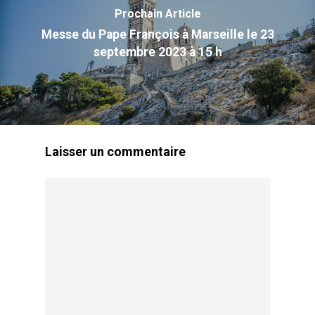
Vocation
Prochain Article
Missions
Messe du Pape François à Marseille le 23
septembre 2023 à 15 h
Reconnaissance Canoni
Prière
Témoignages
Laisser un commentaire