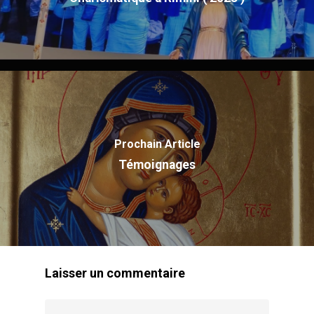
Accueil
Communauté
Prochain Article
Actualité
Historique
Témoignages
Charte
Photos
Nom
Contact
Vocation
Missions
Laisser un commentaire
Reconnaissance Canoni
Prière