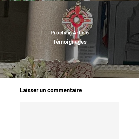
Nom
Contact
Vocation
Missions
Prochain Article
Reconnaissance Canoni
Témoignages
Prière
Témoignages
Laisser un commentaire