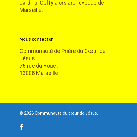
cardinal Coffy alors archevêque de
Marseille.
Nous contacter
Communauté de Prière du Cœur de
Jésus
78 rue du Rouet
13008 Marseille
© 2026 Communauté du cœur de Jésus.