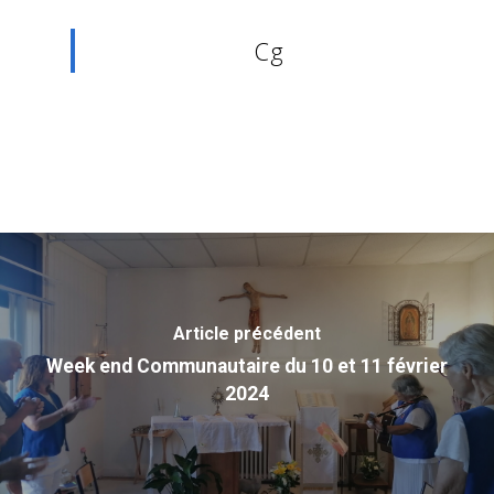
Cg
Article précédent
Accueil
Week end Communautaire du 10 et 11 février
Communauté
2024
Actualité
Historique
Charte
Photos