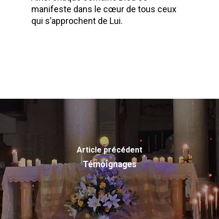
manifeste dans le cœur de tous ceux
qui s’approchent de Lui.
Accueil
Communauté
Actualité
Historique
Charte
Photos
Nom
Contact
Vocation
Missions
Article précédent
Témoignages
Reconnaissance Canoni
Prière
Témoignages