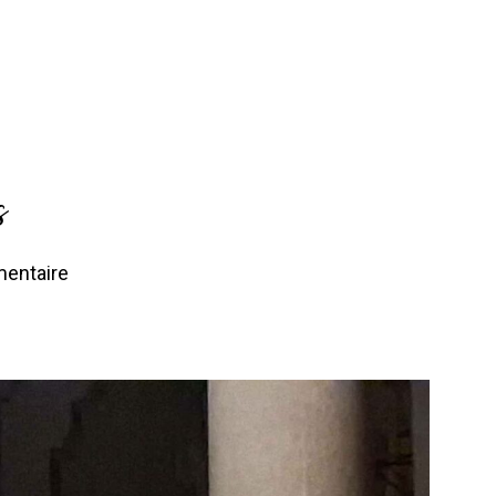
s
entaire