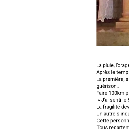
La pluie, l’ora
Après le temp
La première, s
guérison..
Faire 100km po
» J’ai senti le
La fragilité d
Un autre s inq
Cette personne
Tous repartent