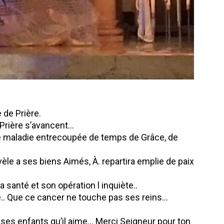
e de Prière.
Prière s’avancent…
gue maladie entrecoupée de temps de Grâce, de
èle a ses biens Aimés, À. repartira emplie de paix
a santé et son opération l inquiète..
é.. Que ce cancer ne touche pas ses reins…
 ses enfants qu’il aime… Merci Seigneur pour ton