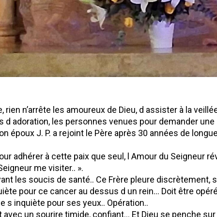
ge, rien n’arrête les amoureux de Dieu, d assister à la veillé
s d adoration, les personnes venues pour demander une 
on époux J. P. a rejoint le Père après 30 années de lon
ur adhérer à cette paix que seul, l Amour du Seigneur rév
 Seigneur me visiter.. ».
evant les soucis de santé.. Ce Frère pleure discrètement, s
uiète pour ce cancer au dessus d un rein… Doit être opér
 s inquiète pour ses yeux.. Opération..
 avec un sourire timide, confiant… Et Dieu se penche sur