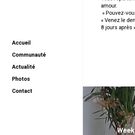
amour.
» Pouvez-vous p
« Venez le de
8 jours après 
Accueil
Communauté
Historique
Actualité
Charte
Photos
Nom
Contact
Vocation
Missions
Reconnaissance
Canonique
Week 